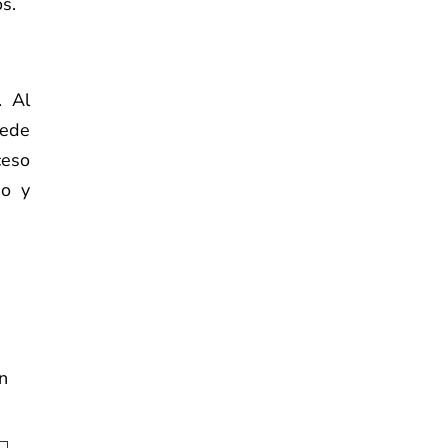
os.
. Al
uede
ceso
do y
n