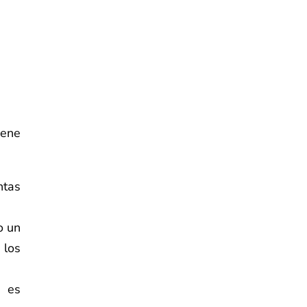
iene
ntas
o un
 los
e es