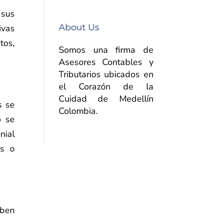
 sus
About Us
ivas
tos,
Somos una firma de
Asesores Contables y
Tributarios ubicados en
el Corazón de la
Cuidad de Medellín
s se
Colombia.
o se
nial
os o
eben