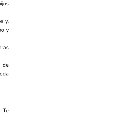
ijos
s y,
mo y
eras
r de
ueda
. Te