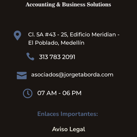

Cl. 5A #43 - 25, Edificio Meridian -
El Poblado, Medellín

313 783 2091

asociados@jorgetaborda.com

07 AM - 06 PM
Enlaces Importantes:
Aviso Legal